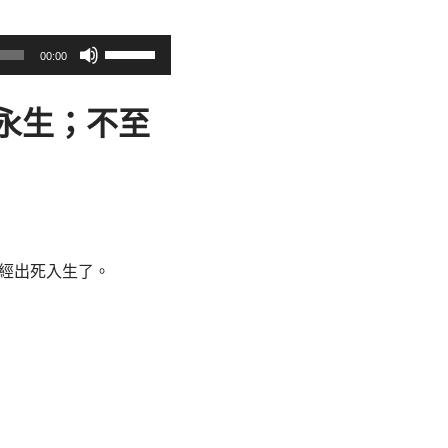
使
00:00
用
向
永生；不至
上
/
向
下
鍵
以
經出死入生了。
提
高
或
降
低
音