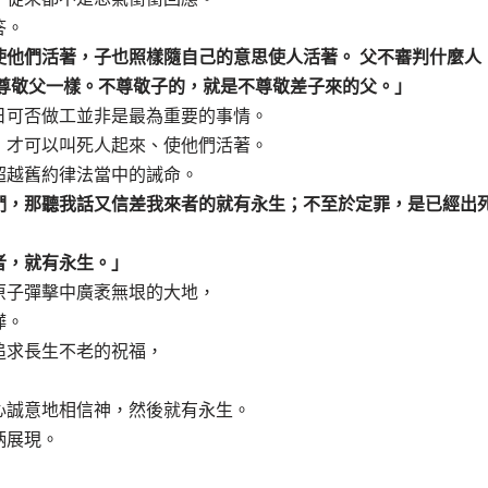
答。
使他們活著，子也照樣隨自己的意思使人活著。 父不審判什麼人
同尊敬父一樣。不尊敬子的，就是不尊敬差子來的父。」
日可否做工並非是最為重要的事情。
，才可以叫死人起來、使他們活著。
超越舊約律法當中的誡命。
們，那聽我話又信差我來者的就有永生；不至於定罪，是已經出
者，就有永生。」
原子彈擊中廣袤無垠的大地，
嘩。
追求長生不老的祝福，
心誠意地相信神，然後就有永生。
柄展現。