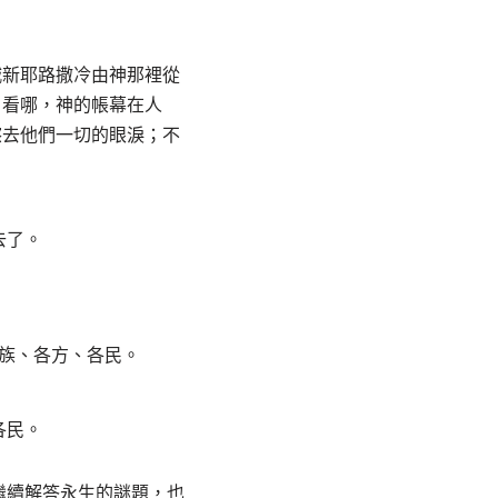
城新耶路撒冷由神那裡從
：看哪，神的帳幕在人
擦去他們一切的眼淚；不
去了。
族、各方、各民。
各民。
繼續解答永生的謎題，也