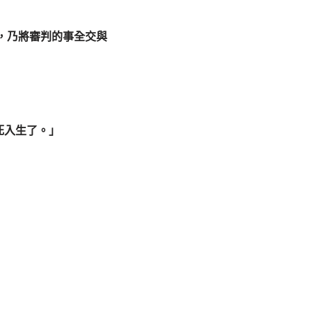
量
。
，乃將審判的事全交與
死入生了。」