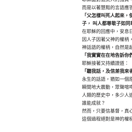
而是以著慧黠的言語應
「父怎樣叫死人起來，
子， 叫人都尊敬子如
在耶穌的回應中，安息
因人子因著父神的權柄
神話語的權柄，自然是
「我實實在在地告訴你
耶穌接著又持續證道：
「聽我話，及信差我來
永生的話語，猶如一個
瞬間地大震動，眾聲喧
人類的歷史中，多少人
誰能成就？
然而，只要信基督，真
這個過程絕對是神的權