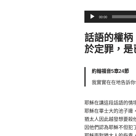
音
00:00
訊
播
話語的權柄
放
於定罪，是
器
約翰福音5章24節
我實實在在地告訴你
耶穌在講這段話語的情
耶穌在畢士大的池子邊
猶太人因此越發想要殺
因他們認為耶穌不但犯
耶穌面對猶太人的指責