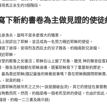
獲得真正永生的3個階段。
寫下新約書卷為主做見證的使徒
出身漁夫，當時不是多麼偉大的職業，
馬上就認出了耶穌，並且成為一名努力親近耶穌的使徒。
傳道了彼得、安得烈及西庇太的兒子雅各、約翰兩對兄弟檔。
親近耶穌，
會堂的睚魯之女復活；耶穌在山上變了形象，聽見 神的聲音從雲
得、雅各及約翰都在耶穌身邊，隨著耶穌寫下了重要新約歷史。
，最為靠近耶穌(還記最後的晚餐故事嗎？靠在耶穌胸膛問耶穌賣
人，就是約翰。
因賣耶穌而被吊死之之外(一說是腸破血流)，其它的使徒在基督
皆殉教而死。然而，約翰是唯一個老死至終的使徒。也由於如此
福音、約翰一二三書及啟示錄)