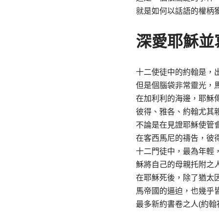
就是如何以話語的權柄
深愛耶穌並
十二使徒中的約翰是，
但是個腦袋非常靈光，
在加利利的海邊，耶穌
彼得、雅各、約翰尤其
不論是在見證耶穌使管
在客西馬尼的禱告，彼
十二門徒中，最為年輕
穌將自己的母親托附之
在耶穌死後，除了猶太
馬帝國的逼迫，也幾乎
最多新約書卷之人(約翰