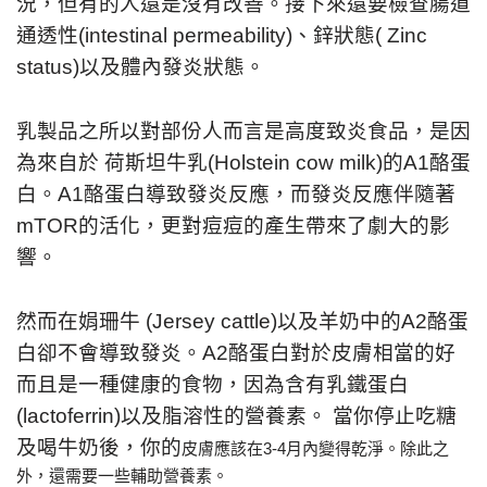
況，但有的人還是沒有改善。接下來還要檢查腸道
通透性(intestinal permeability)、鋅狀態( Zinc
status)以及體內發炎狀態。
乳製品之所以對部份人而言是高度致炎食品，是因
為來自於 荷斯坦牛乳(Holstein cow milk)的A1酪蛋
白。A1酪蛋白導致發炎反應，而發炎反應伴隨著
mTOR的活化，更對痘痘的產生帶來了劇大的影
響。
然而在娟珊牛 (Jersey cattle)以及羊奶中的A2酪蛋
白卻不會導致發炎。A2酪蛋白對於皮膚相當的好
而且是一種健康的食物，因為含有乳鐵蛋白
(lactoferrin)以及脂溶性的營養素。 當你停止吃糖
及喝牛奶後，你的
皮膚應該在3-4月內變得乾淨。除此之
外，還需要一些輔助營養素。